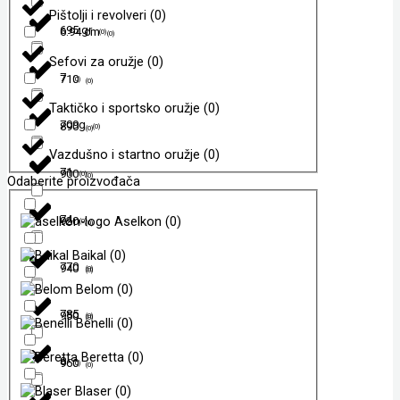
Pištolji i revolveri
(
0
)
695 gr
6.94 cm
(
0
)
(
0
)
Sefovi za oružje
(
0
)
7
710
(
0
)
(
0
)
Taktičko i sportsko oružje
(
0
)
709g
890
(
0
)
(
0
)
Vazdušno i startno oružje
(
0
)
71
900
(
0
)
(
0
)
Odaberite proizvođača
74
Aselkon
(
0
)
920
(
0
)
(
0
)
Baikal
(
0
)
770
940
(
0
)
(
0
)
Belom
(
0
)
785
950
(
0
)
(
0
)
Benelli
(
0
)
Beretta
(
0
)
8
960
(
0
)
(
0
)
Blaser
(
0
)