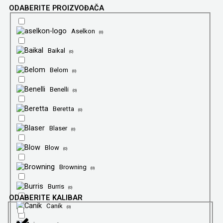
ODABERITE PROIZVOĐAČA
Aselkon
(
0
)
Baikal
(
0
)
Belom
(
0
)
Benelli
(
0
)
Beretta
(
0
)
Blaser
(
0
)
Blow
(
0
)
Browning
(
0
)
Burris
(
0
)
ODABERITE KALIBAR
Canik
(
0
)