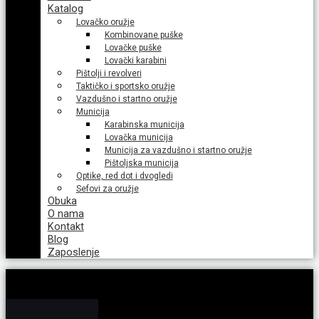
Katalog
Lovačko oružje
Kombinovane puške
Lovačke puške
Lovački karabini
Pištolji i revolveri
Taktičko i sportsko oružje
Vazdušno i startno oružje
Municija
Karabinska municija
Lovačka municija
Municija za vazdušno i startno oružje
Pištoljska municija
Optike, red dot i dvogledi
Sefovi za oružje
Obuka
O nama
Kontakt
Blog
Zaposlenje