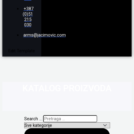
+387
(0)51
215
030
arms@jacimovic.com
Edit Template
KATALOG PROIZVODA
Search ...