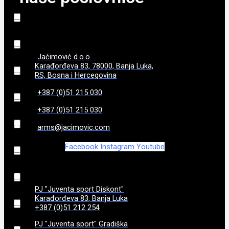
225 mm
(
0
)
5,2
(
0
)
3,35
(
0
)
660
(
0
)
Jaćimović d.o.o.
6.94 cm
(
0
)
695 gr
(
0
)
Karađorđeva 83, 78000, Banja Luka,
RS, Bosna i Hercegovina
710
(
0
)
7
(
0
)
+387 (0)51 215 030
+387 (0)51 215 030
890
(
0
)
709g
(
0
)
arms@jacimovic.com
900
(
0
)
71
(
0
)
Facebook
Instagram
Youtube
920
(
0
)
74
(
0
)
PJ "Juventa sport Diskont"
940
(
0
)
770
(
0
)
Karađorđeva 83, Banja Luka
+387 (0)51 212 254
950
(
0
)
785
(
0
)
PJ "Juventa sport" Gradiška