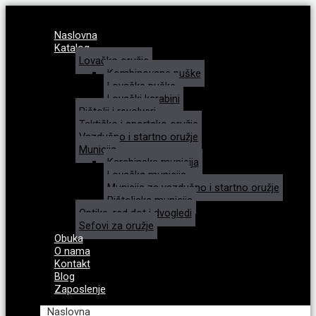
Naslovna
Katalog
Lovačko oružje
Kombinovane puške
Lovačke puške
Lovački karabini
Pištolji i revolveri
Taktičko i sportsko oružje
Vazdušno i startno oružje
Municija
Karabinska municija
Lovačka municija
Municija za vazdušno i startno oružje
Pištoljska municija
Optike, red dot i dvogledi
Sefovi za oružje
Obuka
O nama
Kontakt
Blog
Zaposlenje
Naslovna