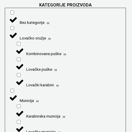
KATEGORIJE PROIZVODA
Bez kategorije
(
0
)
Lovačko oružje
(
0
)
Kombinovane puške
(
0
)
Lovačke puške
(
0
)
Lovački karabini
(
0
)
Municija
(
0
)
Karabinska municija
(
0
)
Lovačka municija