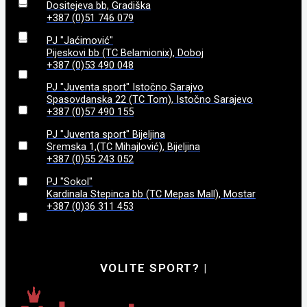
Dositejeva bb, Gradiška
+387 (0)51 746 079
960
(
0
)
8
(
0
)
PJ "Jaćimović"
Pijeskovi bb (TC Belamionix), Doboj
998
(
0
)
800
(
0
)
+387 (0)53 490 048
PJ "Juventa sport" Istočno Sarajvo
800 gr
(
0
)
Spasovdanska 22 (TC Tom), Istočno Sarajevo
+387 (0)57 490 155
840 g
(
0
)
PJ "Juventa sport" Bijeljina
Sremska 1,(TC Mihajlović), Bijeljina
+387 (0)55 243 052
86
(
0
)
PJ "Sokol"
Kardinala Stepinca bb (TC Mepas Mall), Mostar
870 g
(
0
)
+387 (0)36 311 453
970g
(
0
)
VOLITE SPORT?
|