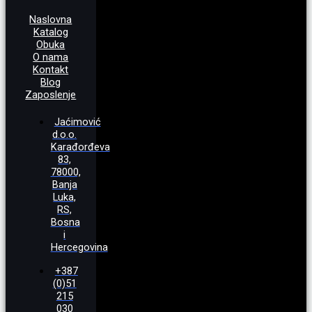
Naslovna
Katalog
Obuka
O nama
Kontakt
Blog
Zaposlenje
Jaćimović
d.o.o.
Karađorđeva
83,
78000,
Banja
Luka,
RS,
Bosna
i
Hercegovina
+387
(0)51
215
030