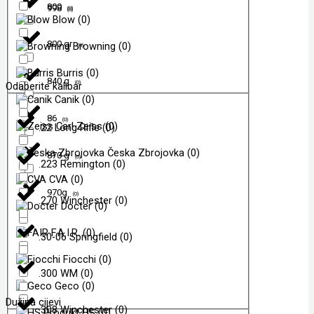
800
998
(
0
)
(
0
)
Blow
(
0
)
800 gr
Browning
(
0
)
(
0
)
Burris
(
0
)
840 g
(
0
)
Odaberite kalibar
Canik
(
0
)
86
(
0
)
Carl Zeiss
(
0
)
.22 Long Rifle
(
0
)
Česka Zbrojovka
(
0
)
870 g
(
0
)
.223 Remington
(
0
)
CVA
(
0
)
970g
(
0
)
.270 Winchester
(
0
)
Docter
(
0
)
F.A.I.R.
(
0
)
.30-06 Springfield
(
0
)
Fiocchi
(
0
)
.300 WM
(
0
)
Geco
(
0
)
Dužina cijevi
.308 Winchester
(
0
)
HS
(
0
)