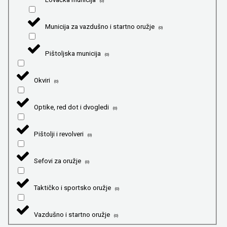
(
0
)
Municija za vazdušno i startno oružje
(
0
)
Pištoljska municija
(
0
)
Okviri
(
0
)
Optike, red dot i dvogledi
(
0
)
Pištolji i revolveri
(
0
)
Sefovi za oružje
(
0
)
Taktičko i sportsko oružje
(
0
)
Vazdušno i startno oružje
(
0
)