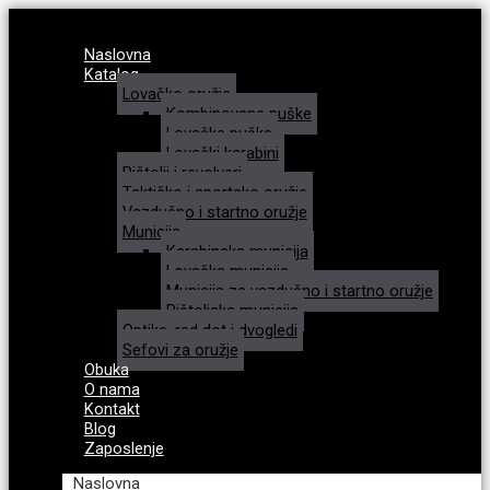
Search
Search
...
...
Naslovna
Katalog
Lovačko oružje
Kombinovane puške
Lovačke puške
Lovački karabini
Pištolji i revolveri
Taktičko i sportsko oružje
Vazdušno i startno oružje
Municija
Karabinska municija
Lovačka municija
Municija za vazdušno i startno oružje
Pištoljska municija
Optike, red dot i dvogledi
Sefovi za oružje
Obuka
O nama
Kontakt
Blog
Zaposlenje
Naslovna