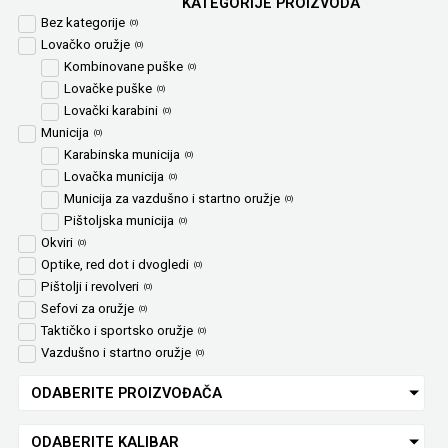
KATEGORIJE PROIZVODA
Bez kategorije
(
0
)
Lovačko oružje
(
0
)
Kombinovane puške
(
0
)
Lovačke puške
(
0
)
Lovački karabini
(
0
)
Municija
(
0
)
Karabinska municija
(
0
)
Lovačka municija
(
0
)
Municija za vazdušno i startno oružje
(
0
)
Pištoljska municija
(
0
)
Okviri
(
0
)
Optike, red dot i dvogledi
(
0
)
Pištolji i revolveri
(
0
)
Sefovi za oružje
(
0
)
Taktičko i sportsko oružje
(
0
)
Vazdušno i startno oružje
(
0
)
ODABERITE PROIZVOĐAČA
ODABERITE KALIBAR