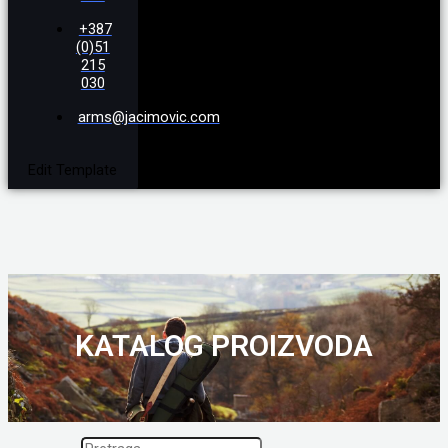
+387
(0)51
215
030
arms@jacimovic.com
Edit Template
KATALOG PROIZVODA