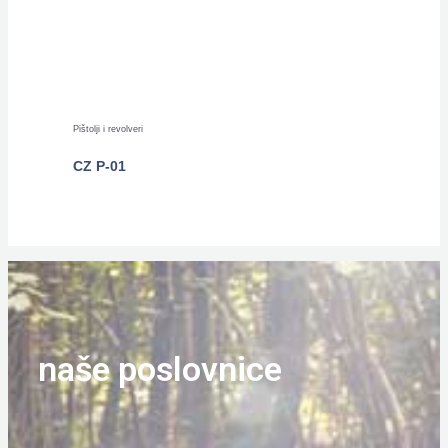
Pištolji i revolveri
CZ P-01
POGLEDAJTE
naše poslovnice