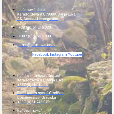
Jaćimović d.o.o.
Karađorđeva 83, 78000, Banja Luka,
RS, Bosna i Hercegovina
+387 (0)51 215 030
+387 (0)51 215 030
arms@jacimovic.com
Facebook
Instagram
Youtube
PJ "Juventa sport Diskont"
Karađorđeva 83, Banja Luka
+387 (0)51 212 254
PJ "Juventa sport" Gradiška
Dositejeva bb, Gradiška
+387 (0)51 746 079
PJ "Jaćimović"