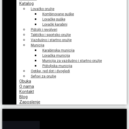
Katalog
Lovačko oružje
Kombinovane puške
Lovačke puške
Lovački karabini
Pištolji i revolveri
Taktičko i sportsko oružje
Vazdušno i startno oružje
Municija
Karabinska municija
Lovačka municija
Municija za vazdušno i startno oružje
Pištoljska municija
Optike, red dot i dvogledi
Sefovi za oružje
Obuka
O nama
Kontakt
Blog
Zaposlenje