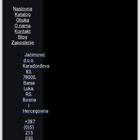
Naslovna
Katalog
Obuka
O nama
Kontakt
Blog
Zaposlenje
Jaćimović
d.o.o.
Karađorđeva
83,
78000,
Banja
Luka,
RS,
Bosna
i
Hercegovina
+387
(0)51
215
030