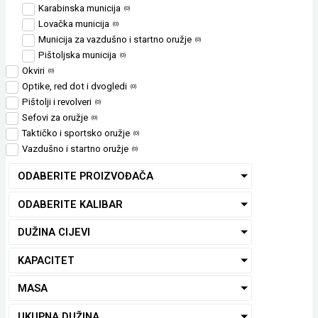
Karabinska municija
(
0
)
Lovačka municija
(
0
)
Municija za vazdušno i startno oružje
(
0
)
Pištoljska municija
(
0
)
Okviri
(
0
)
Optike, red dot i dvogledi
(
0
)
Pištolji i revolveri
(
0
)
Sefovi za oružje
(
0
)
Taktičko i sportsko oružje
(
0
)
Vazdušno i startno oružje
(
0
)
ODABERITE PROIZVOĐAČA
ODABERITE KALIBAR
DUŽINA CIJEVI
KAPACITET
MASA
UKUPNA DUŽINA