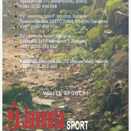
Pijeskovi bb (TC Belamionix), Doboj
+387 (0)53 490 048
PJ "Juventa sport" Istočno Sarajvo
Spasovdanska 22 (TC Tom), Istočno Sarajevo
+387 (0)57 490 155
PJ "Juventa sport" Bijeljina
Sremska 1,(TC Mihajlović), Bijeljina
+387 (0)55 243 052
PJ "Sokol"
Kardinala Stepinca bb (TC Mepas Mall), Mostar
+387 (0)36 311 453
VOLITE SPORT?
|