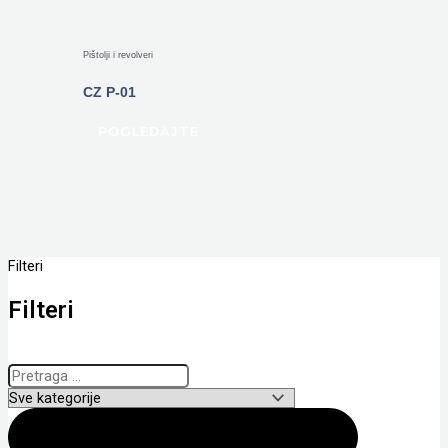
Pištolji i revolveri
CZ P-01
POGLEDAJTE
Filteri
Filteri