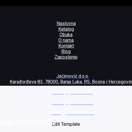
Naslovna
Katalog
Obuka
O nama
Kontakt
Blog
Zaposlenje
Jaćimović d.o.o.
Karađorđeva 83, 78000, Banja Luka, RS, Bosna i Hercegovi
+387 (0)51 215 030
+387 (0)51 215 030
arms@jacimovic.com
ALOG PROIZVODA
Edit Template