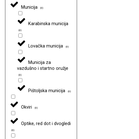
Municija
(
0
)
Karabinska municija
(
0
)
Lovačka municija
(
0
)
Municija za
vazdušno i startno oružje
(
0
)
Pištoljska municija
(
0
)
Okviri
(
0
)
Optike, red dot i dvogledi
(
0
)