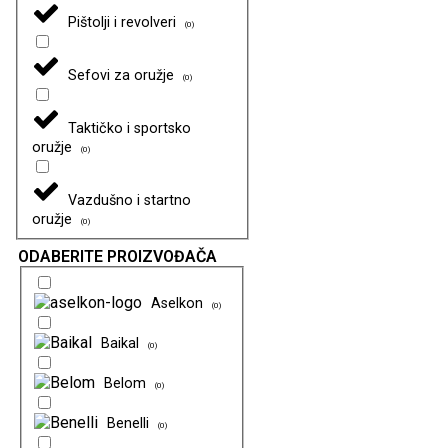
Pištolji i revolveri
(
0
)
Sefovi za oružje
(
0
)
Taktičko i sportsko
oružje
(
0
)
Vazdušno i startno
oružje
(
0
)
ODABERITE PROIZVOĐAČA
Aselkon
(
0
)
Baikal
(
0
)
Belom
(
0
)
Benelli
(
0
)