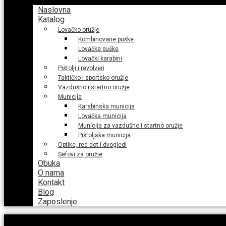
Naslovna
Katalog
Lovačko oružje
Kombinovane puške
Lovačke puške
Lovački karabini
Pištolji i revolveri
Taktičko i sportsko oružje
Vazdušno i startno oružje
Municija
Karabinska municija
Lovačka municija
Municija za vazdušno i startno oružje
Pištoljska municija
Optike, red dot i dvogledi
Sefovi za oružje
Obuka
O nama
Kontakt
Blog
Zaposlenje